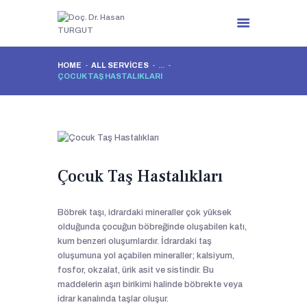
HOME
ALL SERVICES
...
ÇOCUK TAŞ HASTALIKLARI
ANA SAYFA
HAKKIMDA
TEDAVİLER
MEDYA
İLETİŞİM
Çocuk Taş Hastalıkları
Böbrek taşı, idrardaki mineraller çok yüksek
olduğunda çocuğun böbreğinde oluşabilen katı,
kum benzeri oluşumlardır. İdrardaki taş
oluşumuna yol açabilen mineraller; kalsiyum,
fosfor, okzalat, ürik asit ve sistindir. Bu
maddelerin aşırı birikimi halinde böbrekte veya
idrar kanalında taşlar oluşur.