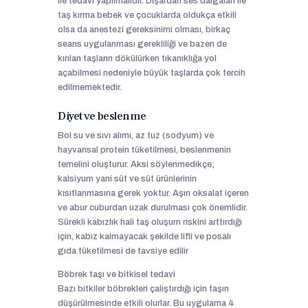
ile tedavi yapılmalıdır. Dışardan ses dalgaları ile
taş kırma bebek ve çocuklarda oldukça etkili
olsa da anestezi gereksinimi olması, birkaç
seans uygulanması gerekliliği ve bazen de
kırılan taşların dökülürken tıkanıklığa yol
açabilmesi nedeniyle büyük taşlarda çok tercih
edilmemektedir.
Diyet ve beslenme
Bol su ve sıvı alımı, az tuz (sodyum) ve
hayvansal protein tüketilmesi, beslenmenin
temelini oluşturur. Aksi söylenmedikçe;
kalsiyum yani süt ve süt ürünlerinin
kısıtlanmasına gerek yoktur. Aşırı oksalat içeren
ve abur cuburdan uzak durulması çok önemlidir.
Sürekli kabızlık hali taş oluşum riskini arttırdığı
için, kabız kalmayacak şekilde lifli ve posalı
gıda tüketilmesi de tavsiye edilir
Böbrek taşı ve bitkisel tedavi
Bazı bitkiler böbrekleri çalıştırdığı için taşın
düşürülmesinde etkili olurlar. Bu uygulama 4