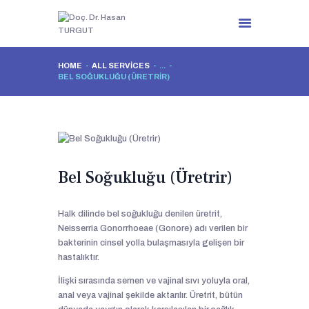
HOME
ALL SERVICES
...
BEL SOĞUKLUĞU (ÜRETRIR)
ANA SAYFA
HAKKIMDA
TEDAVİLER
MEDYA
İLETİŞİM
Bel Soğukluğu (Üretrir)
Halk dilinde bel soğukluğu denilen üretrit,
Neisserria Gonorrhoeae (Gonore) adı verilen bir
bakterinin cinsel yolla bulaşmasıyla gelişen bir
hastalıktır.
İlişki sırasında semen ve vajinal sıvı yoluyla oral,
anal veya vajinal şekilde aktarılır. Üretrit, bütün