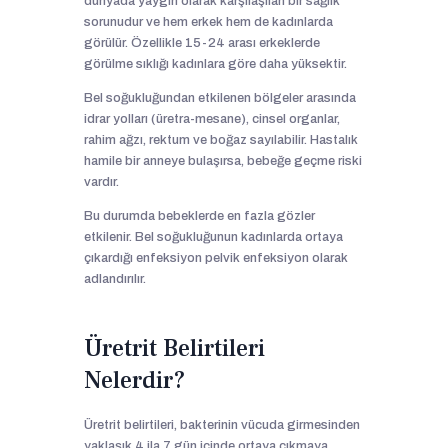
dünyada yaygın olarak karşılaşılan bir sağlık
sorunudur ve hem erkek hem de kadınlarda
görülür. Özellikle 15-24 arası erkeklerde
görülme sıklığı kadınlara göre daha yüksektir.
Bel soğukluğundan etkilenen bölgeler arasında
idrar yolları (üretra-mesane), cinsel organlar,
rahim ağzı, rektum ve boğaz sayılabilir. Hastalık
hamile bir anneye bulaşırsa, bebeğe geçme riski
vardır.
Bu durumda bebeklerde en fazla gözler
etkilenir. Bel soğukluğunun kadınlarda ortaya
çıkardığı enfeksiyon pelvik enfeksiyon olarak
adlandırılır.
Üretrit Belirtileri
Nelerdir?
Üretrit belirtileri, bakterinin vücuda girmesinden
yaklaşık 4 ila 7 gün içinde ortaya çıkmaya